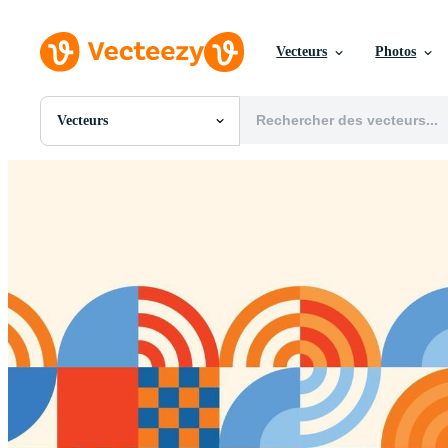
Vecteurs
Photos
Vecteurs
Toutes Images
Photos
PNGs
PSDs
SVGs
Modèles
Vecteurs
Vidéos
Motion graphics
Images Éditoriales
Événements Éditoriaux