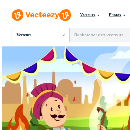
Vecteurs
Photos
Vecteurs
Toutes Images
Photos
PNGs
PSDs
SVGs
Modèles
Vecteurs
Vidéos
Motion graphics
Images Éditoriales
Événements Éditoriaux