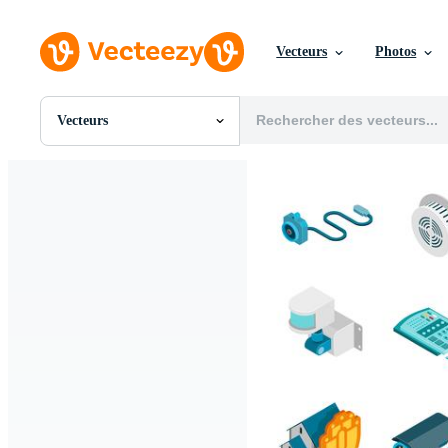
Vecteurs
Photos
Vecteurs
Toutes Images
Photos
PNGs
PSDs
SVGs
Modèles
Vecteurs
Vidéos
Motion graphics
Images Éditoriales
Événements Éditoriaux