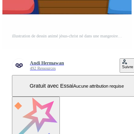
illustration de dessin animé jésus-christ né dans une mangeoire avec joseph et marie accompagnés et des moutons. bébé jésus né à bethléem avec des étoiles brillantes. peut utiliser pour carte de voeux, carte postale, invitation, bannière. Vecteur Pro
Andi Hermawan
Suivre
492 Ressources
Gratuit avec Essai
Aucune attribution requise