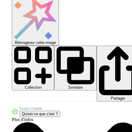
Réimaginez cette image
Collection
Similaire
Partager
Licence Gratuite
Qu'est-ce que c'est ?
Plus d'infos