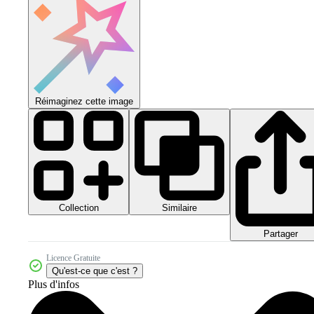
Réimaginez cette image
Collection
Similaire
Partager
Licence Gratuite
Qu'est-ce que c'est ?
Plus d'infos