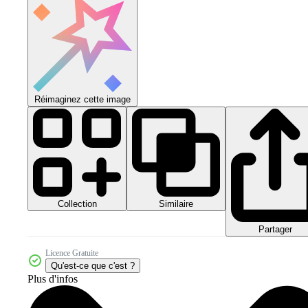
Réimaginez cette image
Collection
Similaire
Partager
Licence Gratuite
Qu'est-ce que c'est ?
Plus d'infos