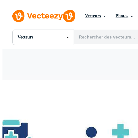
Vecteurs
Photos
Vecteurs
Toutes Images
Photos
PNGs
PSDs
SVGs
Modèles
Vecteurs
Vidéos
Motion graphics
Images Éditoriales
Événements Éditoriaux