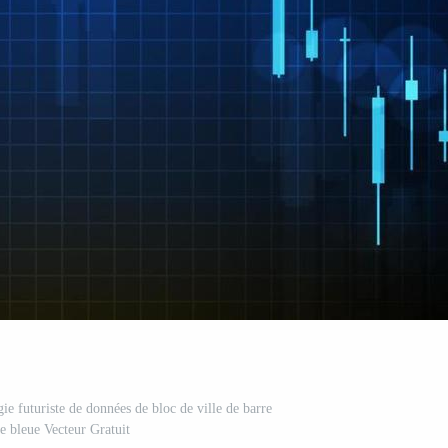
gie futuriste de données de bloc de ville de barre
re bleue Vecteur Gratuit