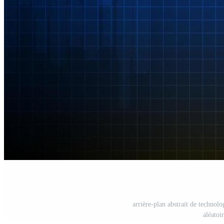
arrière-plan abstrait de technolo
aléatoi