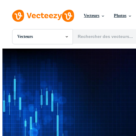
Vecteurs
Photos
Vecteurs
Toutes Images
Photos
PNGs
PSDs
SVGs
Modèles
Vecteurs
Vidéos
Motion graphics
Images Éditoriales
Événements Éditoriaux