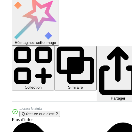
Réimaginez cette image
Collection
Similaire
Partager
Licence Gratuite
Qu'est-ce que c'est ?
Plus d'infos