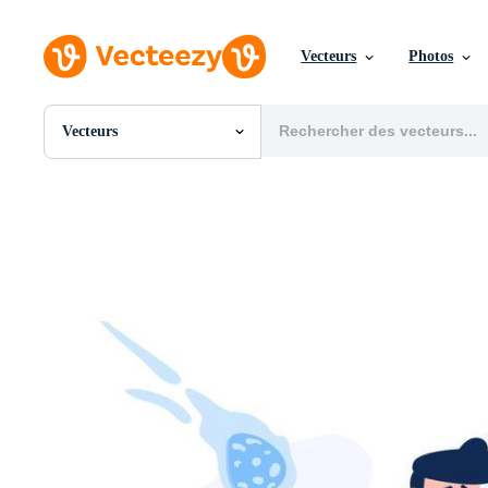
Vecteurs
Photos
Vecteurs
Toutes Images
Photos
PNGs
PSDs
SVGs
Modèles
Vecteurs
Vidéos
Motion graphics
Images Éditoriales
Événements Éditoriaux