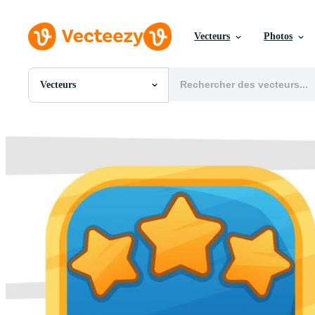
Vecteurs
Photos
Vecteurs
Toutes Images
Photos
PNGs
PSDs
SVGs
Modèles
Vecteurs
Vidéos
Motion graphics
Images Éditoriales
Événements Éditoriaux