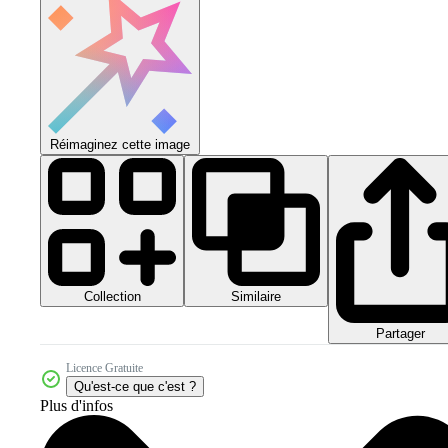
Réimaginez cette image
Collection
Similaire
Partager
Licence Gratuite
Qu'est-ce que c'est ?
Plus d'infos