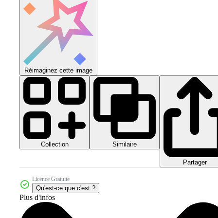
Réimaginez cette image
Collection
Similaire
Partager
Licence Gratuite
Qu'est-ce que c'est ?
Plus d'infos