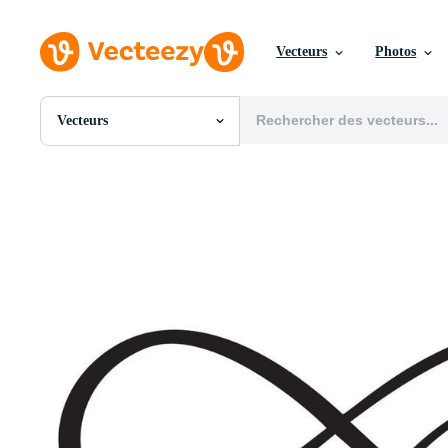
Vecteurs
Photos
Vecteurs
Toutes Images
Photos
PNGs
PSDs
SVGs
Modèles
Vecteurs
Vidéos
Motion graphics
Images Éditoriales
Événements Éditoriaux