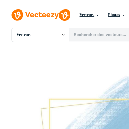
Vecteurs
Photos
Vecteurs
Toutes Images
Photos
PNGs
PSDs
SVGs
Modèles
Vecteurs
Vidéos
Motion graphics
Images Éditoriales
Événements Éditoriaux