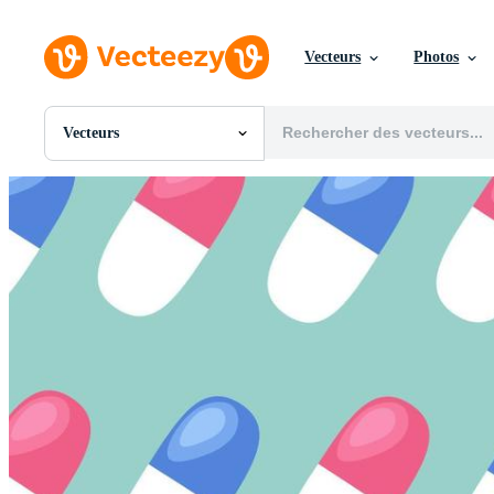
Vecteurs
Photos
Vecteurs
Toutes Images
Photos
PNGs
PSDs
SVGs
Modèles
Vecteurs
Vidéos
Motion graphics
Images Éditoriales
Événements Éditoriaux