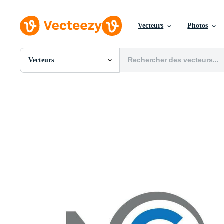
Vecteurs
Photos
Vecteurs
Toutes Images
Photos
PNGs
PSDs
SVGs
Modèles
Vecteurs
Vidéos
Motion graphics
Images Éditoriales
Événements Éditoriaux