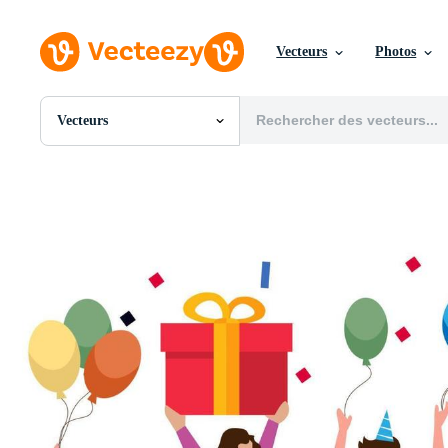
Vecteurs
Photos
Vecteurs
Toutes Images
Photos
PNGs
PSDs
SVGs
Modèles
Vecteurs
Vidéos
Motion graphics
Images Éditoriales
Événements Éditoriaux