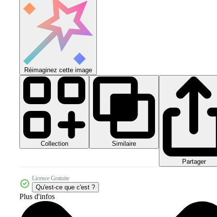
Réimaginez cette image
Collection
Similaire
Partager
Licence Gratuite
Qu'est-ce que c'est ?
Plus d'infos