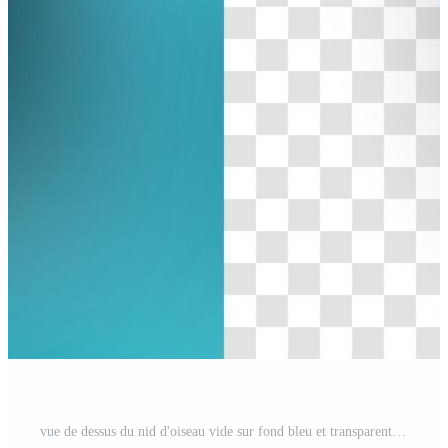
vue de dessus du nid d'oiseau vide sur fond bleu et transparent.vecteur et modèle de nid pour le jour de pâques dans un style plat.illustration vectorielle eps 10 Vecteur Gratuit