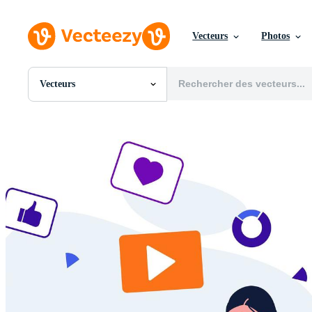
Vecteurs
Photos
Vecteurs
Toutes Images
Photos
PNGs
PSDs
SVGs
Modèles
Vecteurs
Vidéos
Motion graphics
Images Éditoriales
Événements Éditoriaux