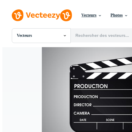
Vecteurs
Photos
Vecteurs
Toutes Images
Photos
PNGs
PSDs
SVGs
Modèles
Vecteurs
Vidéos
Motion graphics
Images Éditoriales
Événements Éditoriaux