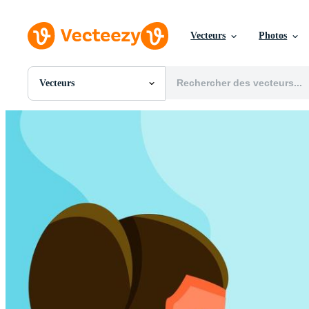
Vecteurs
Photos
Vecteurs
Toutes Images
Photos
PNGs
PSDs
SVGs
Modèles
Vecteurs
Vidéos
Motion graphics
Images Éditoriales
Événements Éditoriaux