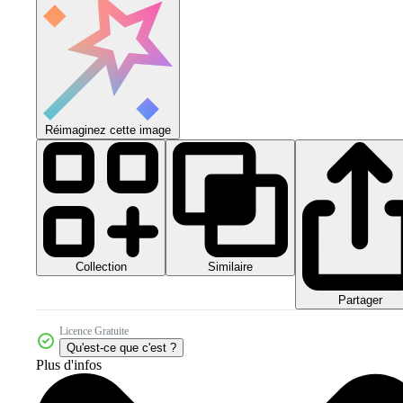
Réimaginez cette image
Collection
Similaire
Partager
Licence Gratuite
Qu'est-ce que c'est ?
Plus d'infos