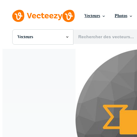
Vecteurs
Photos
Vecteurs
Toutes Images
Photos
PNGs
PSDs
SVGs
Modèles
Vecteurs
Vidéos
Motion graphics
Images Éditoriales
Événements Éditoriaux