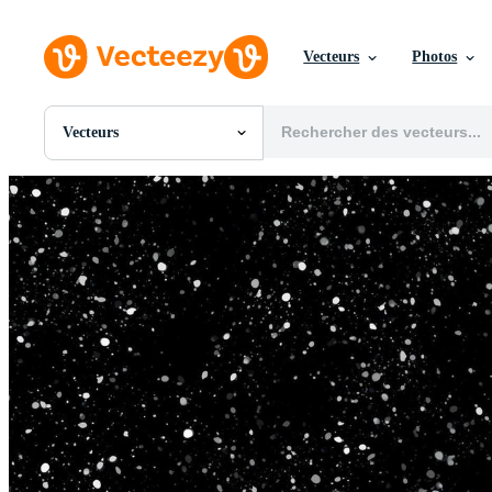
Vecteurs
Photos
Vecteurs
Toutes Images
Photos
PNGs
PSDs
SVGs
Modèles
Vecteurs
Vidéos
Motion graphics
Images Éditoriales
Événements Éditoriaux