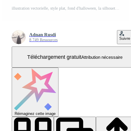
illustration vectorielle, style plat, fond d'halloween, la silhouette du château de vampire située sur une colline entre les cimetières à la pleine lune, pierre tombale, dracula, cimetière, croix, jack o lantern, effrayant Vecteur Gratuit
Adnan Rusdi
Suivre
8 749 Ressources
Téléchargement gratuit
Attribution nécessaire
Réimaginez cette image