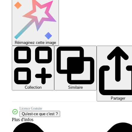
Réimaginez cette image
Collection
Similaire
Partager
Licence Gratuite
Qu'est-ce que c'est ?
Plus d'infos