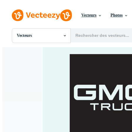
Vecteurs
Photos
Vecteurs
Toutes Images
Photos
PNGs
PSDs
SVGs
Modèles
Vecteurs
Vidéos
Motion graphics
Images Éditoriales
Événements Éditoriaux