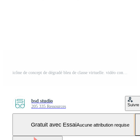
icône de concept de dégradé bleu de classe virtuelle. vidéo conférence. illustration de ligne mince d'idée abstraite d'apprentissage en ligne. dessin de contour isolé. trait modifiable. roboto-medium, myriade de polices pro-gras utilisées Vecteur Pro et SVG Pro
bsd studio
Suivre
205 335 Ressources
Gratuit avec Essai
Aucune attribution requise