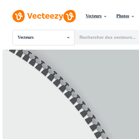
Vecteurs
Photos
Vecteurs
Toutes Images
Photos
PNGs
PSDs
SVGs
Modèles
Vecteurs
Vidéos
Motion graphics
Images Éditoriales
Événements Éditoriaux