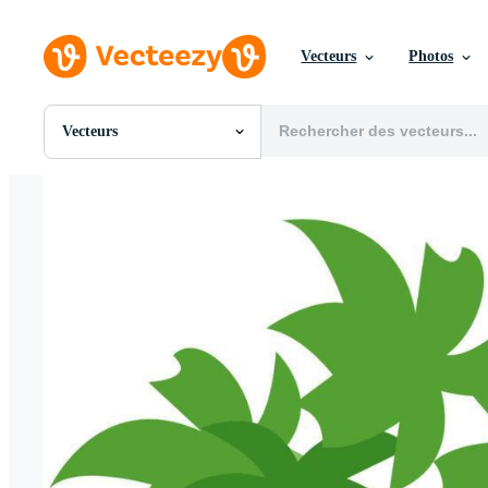
Vecteurs
Photos
Vecteurs
Toutes Images
Photos
PNGs
PSDs
SVGs
Modèles
Vecteurs
Vidéos
Motion graphics
Images Éditoriales
Événements Éditoriaux