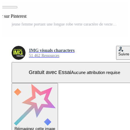
er sur Pinterest
jeune femme portant une longue robe verte caractère de vecteur de couleur semi plat Vecteur Pro
IMG visuals characters
Suivre
51 462 Ressources
Gratuit avec Essai
Aucune attribution requise
Réimaginez cette image