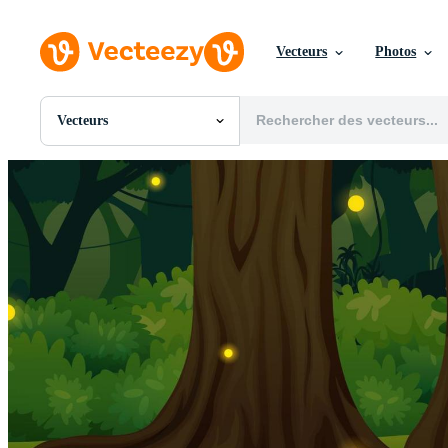
Vecteurs
Photos
Vecteurs
Toutes Images
Photos
PNGs
PSDs
SVGs
Modèles
Vecteurs
Vidéos
Motion graphics
Images Éditoriales
Événements Éditoriaux