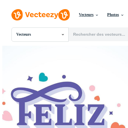
Vecteurs
Photos
Vecteurs
Toutes Images
Photos
PNGs
PSDs
SVGs
Modèles
Vecteurs
Vidéos
Motion graphics
Images Éditoriales
Événements Éditoriaux