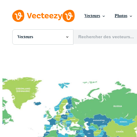
Vecteurs
Photos
Vecteurs
Toutes Images
Photos
PNGs
PSDs
SVGs
Modèles
Vecteurs
Vidéos
Motion graphics
Images Éditoriales
Événements Éditoriaux