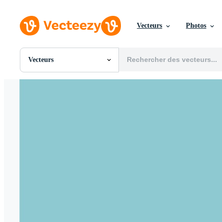
Vecteurs
Photos
Vecteurs
Toutes Images
Photos
PNGs
PSDs
SVGs
Modèles
Vecteurs
Vidéos
Motion graphics
Images Éditoriales
Événements Éditoriaux