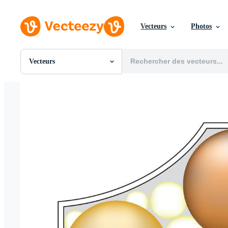
Vecteurs
Photos
Vecteurs
Toutes Images
Photos
PNGs
PSDs
SVGs
Modèles
Vecteurs
Vidéos
Motion graphics
Images Éditoriales
Événements Éditoriaux