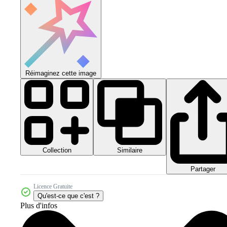
Réimaginez cette image
Collection
Similaire
Partager
Licence Gratuite
Qu'est-ce que c'est ?
Plus d'infos