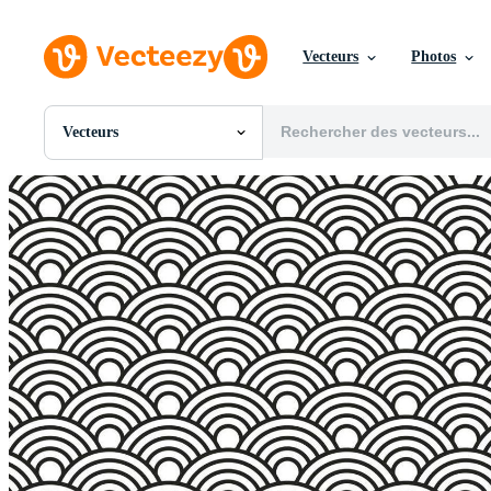
Vecteurs
Photos
Vecteurs
Toutes Images
Photos
PNGs
PSDs
SVGs
Modèles
Vecteurs
Vidéos
Motion graphics
Images Éditoriales
Événements Éditoriaux