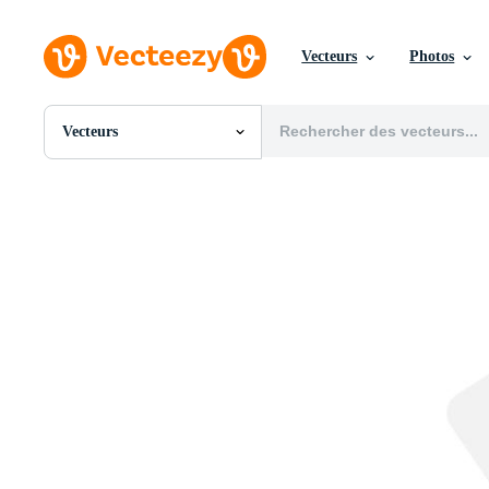
Vecteurs
Photos
Vecteurs
Toutes Images
Photos
PNGs
PSDs
SVGs
Modèles
Vecteurs
Vidéos
Motion graphics
Images Éditoriales
Événements Éditoriaux