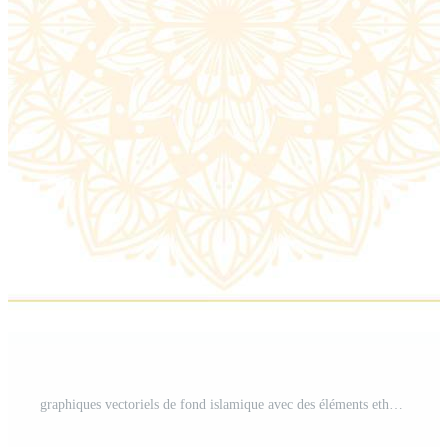
graphiques vectoriels de fond islamique avec des éléments ethniques de mandala arabe pour les bannières eid, ramadan kareem, muharram ou eid mubarak Vecteur Gratuit et SVG Gratuit