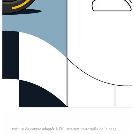
voiture de course adaptée à l'illustration vectorielle de la page de coloriage pour enfants Vecteur Pro