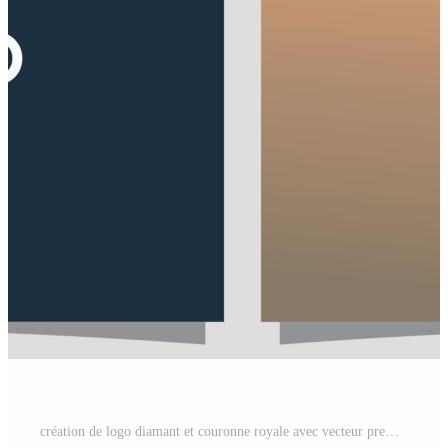
création de logo diamant et couronne royale avec vecteur premium de style art en ligne Vecteur Pro et SVG Pro