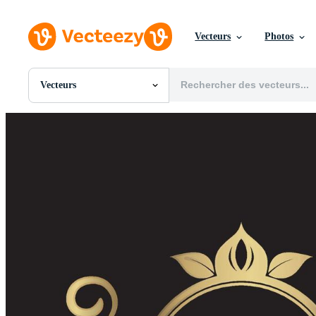
Vecteurs
Photos
Vecteurs
Toutes Images
Photos
PNGs
PSDs
SVGs
Modèles
Vecteurs
Vidéos
Motion graphics
Images Éditoriales
Événements Éditoriaux