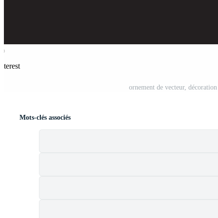
nterest
ornement de vecteur, décoration
Mots-clés associés