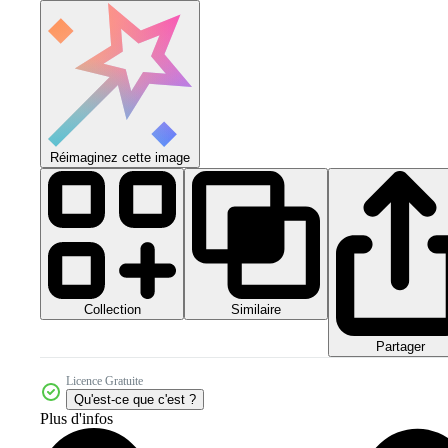
Réimaginez cette image
Collection
Similaire
Partager
Licence Gratuite
Qu'est-ce que c'est ?
Plus d'infos