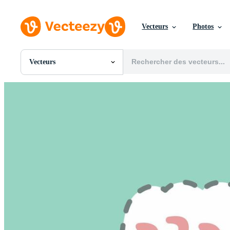
Vecteurs
Photos
Vecteurs
Toutes Images
Photos
PNGs
PSDs
SVGs
Modèles
Vecteurs
Vidéos
Motion graphics
Images Éditoriales
Événements Éditoriaux