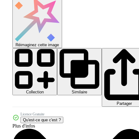
Réimaginez cette image
Collection
Similaire
Partager
Licence Gratuite
Qu'est-ce que c'est ?
Plus d'infos