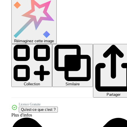
Réimaginez cette image
Collection
Similaire
Partager
Licence Gratuite
Qu'est-ce que c'est ?
Plus d'infos